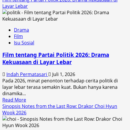
about
Layar Lebar
Fakta
Film
Pesta
Drama
Babi
Film
2026:
Isu Sosial
Tema,
Konflik,
Film tentang Partai Politik 2026: Drama
dan
Kekuasaan di Layar Lebar
Daya
Tariknya
Indah Permatasari
Juli 1, 2026
Pada 2026, minat penonton terhadap cerita politik di
layar lebar terasa semakin kuat. Bukan hanya karena
dinamika...
Read
Read More
more
Sinopsis Notes from the Last Row: Drakor Choi Hyun
about
Wook 2026
Film
tentang