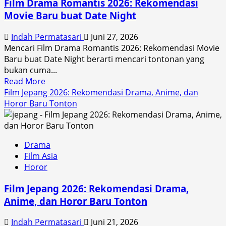
Film Drama Romantis 2026: Rekomendasi
Choi
Movie Baru buat Date Night
Hyun
Wook
Indah Permatasari
Juni 27, 2026
2026
Mencari Film Drama Romantis 2026: Rekomendasi Movie
Baru buat Date Night berarti mencari tontonan yang
bukan cuma...
Read
Read More
more
Film Jepang 2026: Rekomendasi Drama, Anime, dan
about
Horor Baru Tonton
Film
Drama
Romantis
Drama
2026:
Film Asia
Rekomendasi
Horor
Movie
Baru
Film Jepang 2026: Rekomendasi Drama,
buat
Anime, dan Horor Baru Tonton
Date
Night
Indah Permatasari
Juni 21, 2026