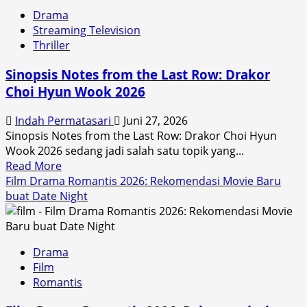
Partai
Drama
Politik
Streaming Television
2026:
Thriller
Drama
Kekuasaan
Sinopsis Notes from the Last Row: Drakor
di
Choi Hyun Wook 2026
Layar
Lebar
Indah Permatasari
Juni 27, 2026
Sinopsis Notes from the Last Row: Drakor Choi Hyun
Wook 2026 sedang jadi salah satu topik yang...
Read
Read More
more
Film Drama Romantis 2026: Rekomendasi Movie Baru
about
buat Date Night
Sinopsis
Notes
from
Drama
the
Film
Last
Romantis
Row:
Drakor