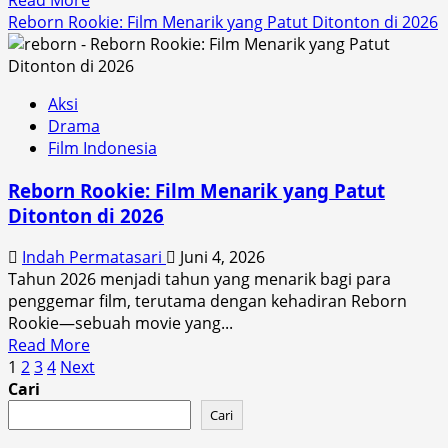
more
Reborn Rookie: Film Menarik yang Patut Ditonton di 2026
about
Daftar
Film
Aksi
Korea
Drama
Paling
Film Indonesia
Dinanti
di
Reborn Rookie: Film Menarik yang Patut
2026:
Ditonton di 2026
Rilis
dan
Indah Permatasari
Juni 4, 2026
Sinopsis
Tahun 2026 menjadi tahun yang menarik bagi para
penggemar film, terutama dengan kehadiran Reborn
Rookie—sebuah movie yang...
Read
Read More
Paginasi
more
1
2
3
4
Next
about
Cari
pos
Reborn
Cari
Rookie: